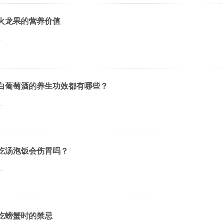
火龙果的营养价值
..
白葡萄酒的养生功效都有哪些？
..
吃汤泡饭会伤胃吗？
..
吃螃蟹时的禁忌